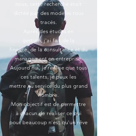
nous, cette recherche était
dictée par des modèles tous
tracés.
Après des études en
gestion, j'ai fait de la
finance, de la consultance et du
management en entreprise.
Aujourd'hui, je réalise que tous
ces talents, je peux les
mettre au service du plus grand
nombre.
Mon objectif est de permettre
à chacun de réaliser ce qui
pour beaucoup n'est qu'un rêve
: