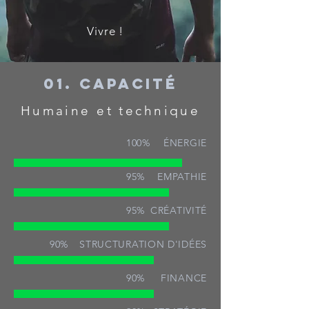
Vivre !
01. CAPACITÉ
Humaine et technique
100%
ÉNERGIE
95%
EMPATHIE
95%
CRÉATIVITÉ
90%
STRUCTURATION D'IDÉES
90%
FINANCE