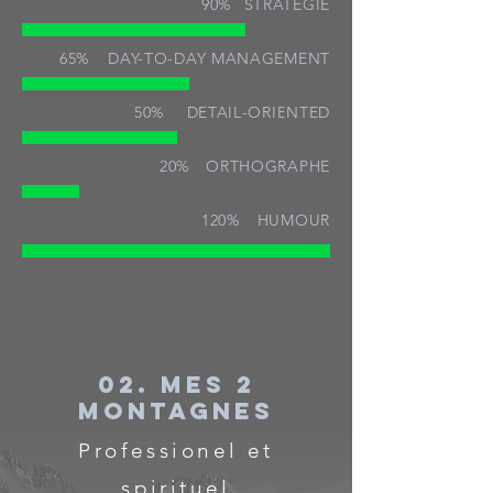
90%
STRATÉGIE
65%
DAY-TO-DAY MANAGEMENT
50%
DETAIL-ORIENTED
20%
ORTHOGRAPHE
120%
HUMOUR
02. Mes 2
montagnes
Professionel et
spirituel