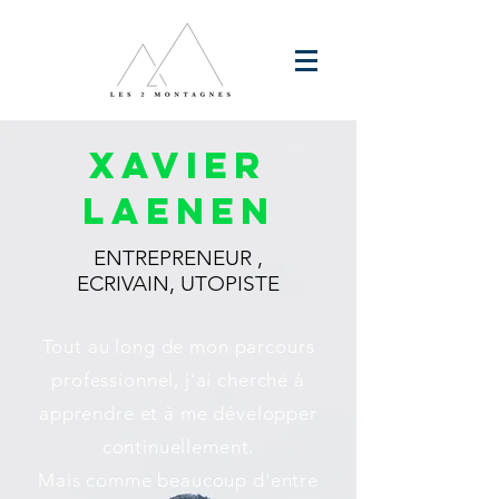
XAVIEr
LAENEN
ENTREPRENEUR ,
ECRIVAIN,
UTOPISTE
Tout au long de mon parcours
professionnel, j'ai cherché à
apprendre et à me développer
continuellement.
Mais comme beaucoup d'entre